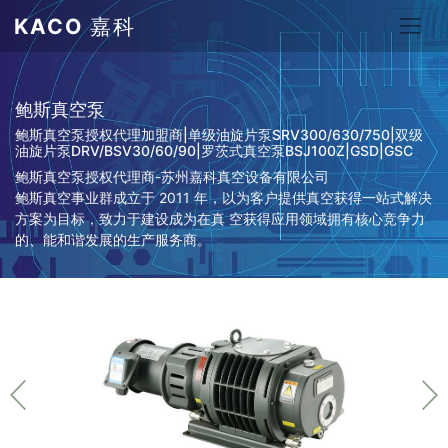
KACO
嘉科
鲍斯真空泵
鲍斯真空泵授权代理加盟商|单级油旋片泵SRV300/630/750|双级
油旋片泵DRV/BSV30/60/90|罗茨式真空泵BSJ100Z|GSD|GSC
鲍斯真空泵授权代理商-苏州嘉科真空设备有限公司
鲍斯真空事业群成立于 2011 年，以为客户提供真空获得一站式解决
方案为目标，致力于建设成为在真 空获得应用领域拥有核心竞争力
的、能和谐发展的生产服务商。