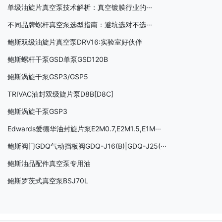
单级油旋片真空泵技术解析：真空镀膜行业的···
不同品牌螺杆真空泵选型指南：避坑选对不选···
鲍斯双级油旋片真空泵DRV16:实验室好伙伴
鲍斯螺杆干泵GSD单泵GSD120B
鲍斯涡旋干泵GSP3/GSP5
TRIVAC油封双级旋片泵D8B[D8C]
鲍斯涡旋干泵GSP3
Edwards爱德华油封旋片泵E2M0.7,E2M1.5,E1M···
鲍斯阀门GDQ气动挡板阀GDQ-J16(B)|GDQ-J25(···
鲍斯油品配件真空泵专用油
鲍斯罗茨式真空泵BSJ70L