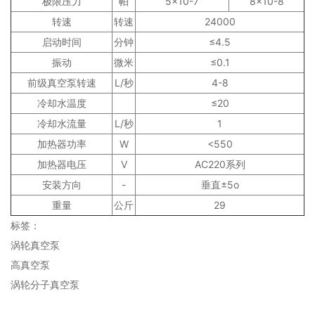
极限压力
帕
5×10-7
8×10-8
转速
转速
24000
启动时间
分钟
≤4.5
振动
微米
≤0.1
前级真空泵转速
L/秒
4-8
冷却水温度
≤20
冷却水流量
L/秒
1
加热器功率
W
<550
加热器电压
V
AC220系列
安装方向
-
垂直±5o
重量
公斤
29
标签：
涡轮真空泵
高真空泵
涡轮分子真空泵