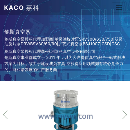
KACO
嘉科
鲍斯真空泵
鲍斯真空泵授权代理加盟商|单级油旋片泵SRV300/630/750|双级
油旋片泵DRV/BSV30/60/90|罗茨式真空泵BSJ100Z|GSD|GSC
鲍斯真空泵授权代理商-苏州嘉科真空设备有限公司
鲍斯真空事业群成立于 2011 年，以为客户提供真空获得一站式解决
方案为目标，致力于建设成为在真 空获得应用领域拥有核心竞争力
的、能和谐发展的生产服务商。