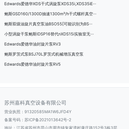
Edwards爱德华XDS干式涡旋泵XDS35i,XDS35iE···
鲍斯GSD160/1300D抽速1300m³/h干式螺杆真空···
鲍斯双级油旋片真空泵油BSO55[可能识别为BS···
小型涡旋干泵鲍斯IDSP16替代nXDS15i实验室无···
Edwards爱德华油封旋片泵RV3
鲍斯罗茨式泵BSJ70L罗茨式机械增压真空泵
Edwards爱德华油封旋片泵RV5
苏州嘉科真空设备有限公司
营业执照：91320585MA1W6JFD4Y
备案号码：
苏ICP备2021013642号-2
地址：江苏省苏州市昆山市周市镇朱家湾村康庄路152号3栋3层