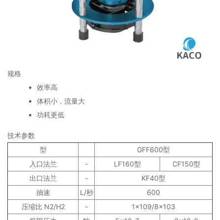
规格
效率高
体积小，流量大
功耗更低
技术参数
型
GFF600型
入口法兰
-
LF160型
CF150型
出口法兰
-
KF40型
抽速
L/秒
600
压缩比 N2/H2
-
1×109/8×103