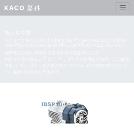
KACO
嘉科
鲍斯真空泵
鲍斯真空泵授权代理加盟商|单级油旋片泵SRV300/630/750|双级
油旋片泵DRV/BSV30/60/90|罗茨式真空泵BSJ100Z|GSD|GSC
鲍斯真空泵授权代理商-苏州嘉科真空设备有限公司
鲍斯真空事业群成立于 2011 年，以为客户提供真空获得一站式解决
方案为目标，致力于建设成为在真 空获得应用领域拥有核心竞争力
的、能和谐发展的生产服务商。