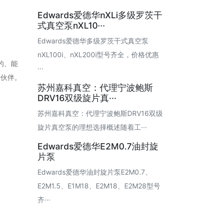
Edwards爱德华nXLi多级罗茨干
式真空泵nXL10···
Edwards爱德华多级罗茨干式真空泵
nXL100i、nXL200i型号齐全，价格优惠
的、能
···
好伙伴。
苏州嘉科真空：代理宁波鲍斯
DRV16双级旋片真···
苏州嘉科真空：代理宁波鲍斯DRV16双级
旋片真空泵的理想选择概述随着工···
Edwards爱德华E2M0.7油封旋
片泵
Edwards爱德华油封旋片泵E2M0.7、
E2M1.5、E1M18、E2M18、E2M28型号
齐···