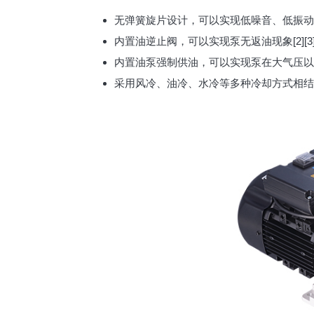
无弹簧旋片设计，可以实现低噪音、低振动、高
内置油逆止阀，可以实现泵无返油现象[2][3
内置油泵强制供油，可以实现泵在大气压以下长
采用风冷、油冷、水冷等多种冷却方式相结合