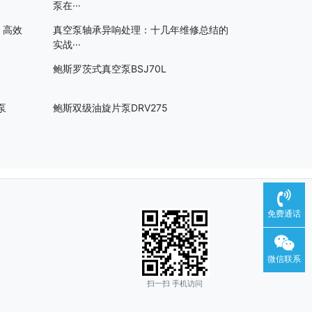
泵在···
：高效
真空泵轴承异响处理：十几年维修总结的
实战···
鲍斯罗茨式真空泵BSJ70L
泵
鲍斯双级油旋片泵DRV275
免费通话
微信联系
扫一扫 手机访问