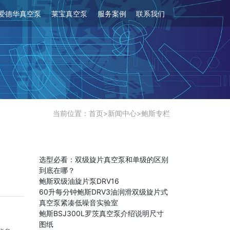
爱德华真空泵
莱宝真空泵
服务案例
联系我们
当前位置：
首页
>
新闻中心
>
鲍斯专栏
选型必看：双级旋片真空泵和单级的区别
到底在哪？
鲍斯双级油旋片泵DRV16
60升每分钟鲍斯DRV3油润滑双级旋片式
真空泵紧凑低噪音实验室
鲍斯BSJ300L罗茨真空泵介绍说明尺寸
图纸