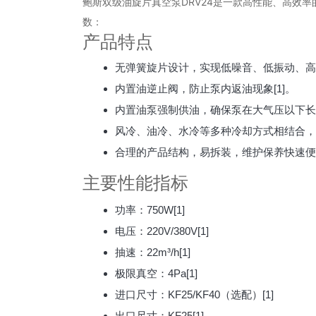
鲍斯双级油旋片真空泵DRV24是一款高性能、高效
数：
产品特点
无弹簧旋片设计，实现低噪音、低振动、高寿
内置油逆止阀，防止泵内返油现象[1]。
内置油泵强制供油，确保泵在大气压以下长时
风冷、油冷、水冷等多种冷却方式相结合，
合理的产品结构，易拆装，维护保养快速便捷
主要性能指标
功率：750W[1]
电压：220V/380V[1]
抽速：22m³/h[1]
极限真空：4Pa[1]
进口尺寸：KF25/KF40（选配）[1]
出口尺寸：KF25[1]