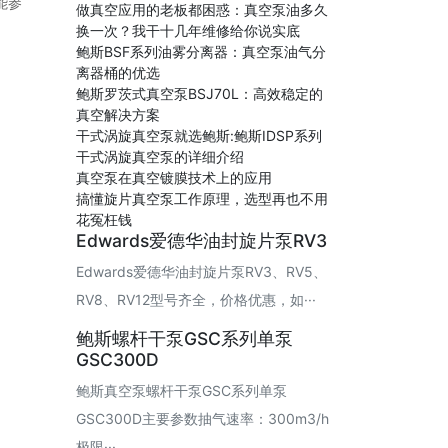
能参
做真空应用的老板都困惑：真空泵油多久
换一次？我干十几年维修给你说实底
鲍斯BSF系列油雾分离器：真空泵油气分
离器桶的优选
鲍斯罗茨式真空泵BSJ70L：高效稳定的
真空解决方案
干式涡旋真空泵就选鲍斯:鲍斯IDSP系列
干式涡旋真空泵的详细介绍
真空泵在真空镀膜技术上的应用
搞懂旋片真空泵工作原理，选型再也不用
花冤枉钱
Edwards爱德华油封旋片泵RV3
Edwards爱德华油封旋片泵RV3、RV5、
RV8、RV12型号齐全，价格优惠，如···
鲍斯螺杆干泵GSC系列单泵
GSC300D
鲍斯真空泵螺杆干泵GSC系列单泵
GSC300D主要参数抽气速率：300m3/h
极限···