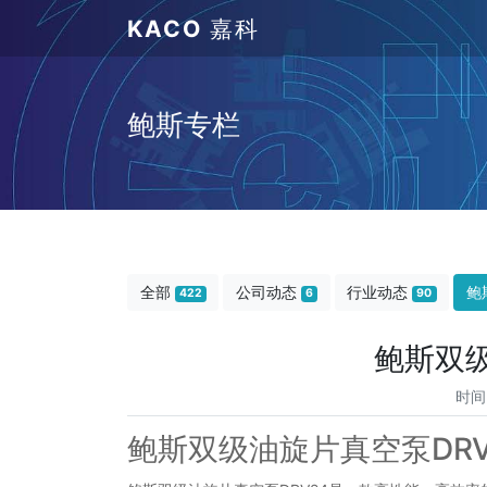
KACO
嘉科
鲍斯专栏
全部
公司动态
行业动态
鲍
422
6
90
鲍斯双级
时间
鲍斯双级油旋片真空泵DRV