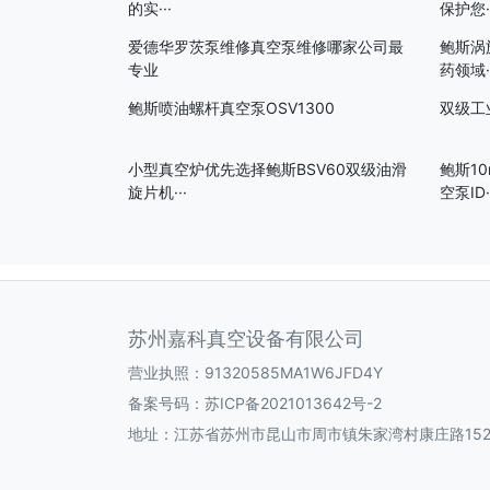
的实···
保护您··
爱德华罗茨泵维修真空泵维修哪家公司最
鲍斯涡
专业
药领域··
鲍斯喷油螺杆真空泵OSV1300
双级工
小型真空炉优先选择鲍斯BSV60双级油滑
鲍斯1
旋片机···
空泵ID·
苏州嘉科真空设备有限公司
营业执照：91320585MA1W6JFD4Y
备案号码：
苏ICP备2021013642号-2
地址：江苏省苏州市昆山市周市镇朱家湾村康庄路152