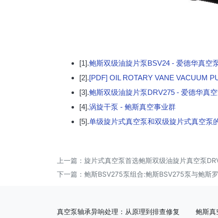
[1].
鲍斯双级油旋片泵BSV24 - 爱德华真空
[2].
[PDF] OIL ROTARY VANE VACUU
[3].
鲍斯双级油旋片泵DRV275 - 爱德华真
[4].
涡旋干泵 - 鲍斯真空事业群
[5].
单级旋片式真空泵和双级旋片式真空泵
上一篇：
旋片式真空泵首选鲍斯双级油旋片真空泵DRV
下一篇：
鲍斯BSV275泵组合:鲍斯BSV275泵与鲍斯
真空泵轴承异响处理：从原理到排查修复
鲍斯真