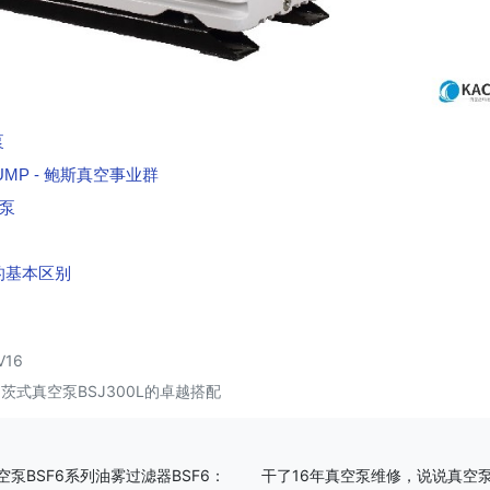
泵
M PUMP - 鲍斯真空事业群
空泵
的基本区别
16
罗茨式真空泵BSJ300L的卓越搭配
空泵BSF6系列油雾过滤器BSF6：
干了16年真空泵维修，说说真空