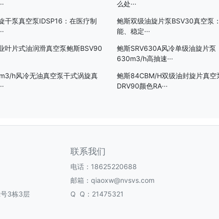
·
么处···
旋干泵真空泵IDSP16：在医疗制
鲍斯双级油旋片泵BSV30真空泵
·
能、稳定···
业叶片式油润滑真空泵鲍斯BSV90
鲍斯SRV630A风冷单级油旋片泵
630m3/h高抽速···
0m3/h风冷无油真空泵干式涡旋真
鲍斯84CBM/H双级油封旋片真空
··
DRV90颜色RA···
联系我们
电话：18625220688
邮箱：qiaoxw@nvsvs.com
号3栋3层
Q Q：21475321