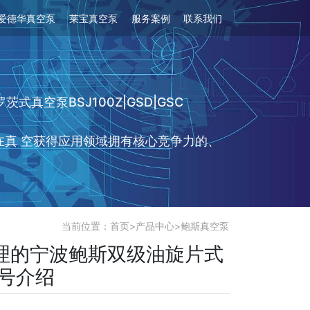
爱德华真空泵
莱宝真空泵
服务案例
联系我们
茨式真空泵BSJ100Z|GSD|GSC
在真 空获得应用领域拥有核心竞争力的、
当前位置：
首页
>
产品中心
>
鲍斯真空泵
理的宁波鲍斯双级油旋片式
型号介绍