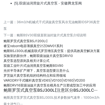
[5].双级油润滑旋片式真空泵 - 安徽腾龙泵阀
上一篇：
36m3/h机械式干式涡旋真空泵风冷无油鲍斯IDSP36真空
泵
下一篇：
鲍斯BSV30双级直联油封旋片式真空泵介绍说明
鲍斯罗茨式真空泵BSJ1200LC
睿宝reborn电容薄膜真空计ZDMV01系列
鲍斯BSJ300L机械直联式罗茨增压真空泵：提供高效真空解决方案
实验室的新伙伴，鲍斯双级油旋片真空泵DRV10
真空泵选型原则及相关计算公式
双级工业叶片式油润滑真空泵鲍斯BSV90
光伏半导体扩产潮下，真空泵选型要注意什么
罗茨旋片真空泵机组的结构特点和应用领域
VARODRY干式螺杆真空泵VD65|VD100|VD160|VD200
鲍斯DRV16双级油旋片真空泵在模具生产注塑成型加工中的应用
鲍斯罗茨式真空泵BSJ300L[注意区分BSJ300LC···
鲍斯真空泵罗茨式真空泵BSJ300L技术参数抽气速率：1000m3/h
最大进气口···