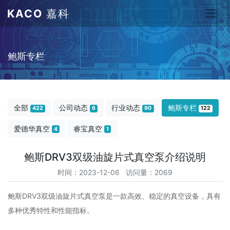
KACO
嘉科
鲍斯专栏
全部
公司动态
行业动态
鲍斯专栏
422
6
90
122
爱德华真空
睿宝真空
4
1
鲍斯DRV3双级油旋片式真空泵介绍说明
时间：2023-12-06 访问量：2069
鲍斯DRV3双级油旋片式真空泵是一款高效、稳定的真空设备，具有
多种优秀特性和性能指标。