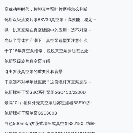
高稼动率时代，聊聊真空泵叶片磨损怎么判断
鲍斯双级油旋片泵BSV30真空泵：高效能、稳定···
扒一扒真空泵在真空镀膜中的应用：选不对泵···
光伏半导体扩产潮下，真空泵选型要注意什么
干了16年真空泵维修，说说真空泵漏油怎么处···
鲍斯双级旋片真空泵介绍
引出罗茨真空泵的重要性和背景
干泵选不对半年就报废？这份螺杆真空泵选型···
鲍斯螺杆干泵GSC系列泵组GSC450/2200D
最高10L/s塑料外壳真空泵油雾过滤器BSF10防···
鲍斯螺杆干泵单泵GSC800B
白色500m3/h罗茨式增压式真空泵BSJ150L功率···