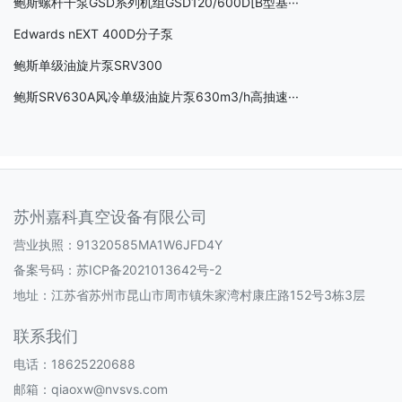
鲍斯螺杆干泵GSD系列机组GSD120/600D[B型基···
Edwards nEXT 400D分子泵
鲍斯单级油旋片泵SRV300
鲍斯SRV630A风冷单级油旋片泵630m3/h高抽速···
苏州嘉科真空设备有限公司
营业执照：91320585MA1W6JFD4Y
备案号码：
苏ICP备2021013642号-2
地址：江苏省苏州市昆山市周市镇朱家湾村康庄路152号3栋3层
联系我们
电话：18625220688
邮箱：qiaoxw@nvsvs.com