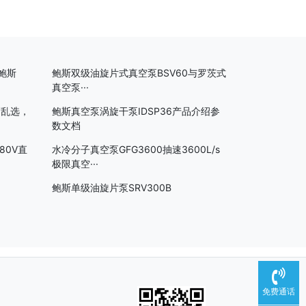
鲍斯
鲍斯双级油旋片式真空泵BSV60与罗茨式
真空泵···
别乱选，
鲍斯真空泵涡旋干泵IDSP36产品介绍参
数文档
80V直
水冷分子真空泵GFG3600抽速3600L/s
极限真空···
鲍斯单级油旋片泵SRV300B
免费通话