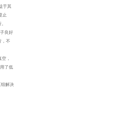
益于其
逆止
行。
转子良好
行，不
真空，
采用了低
泵组解决