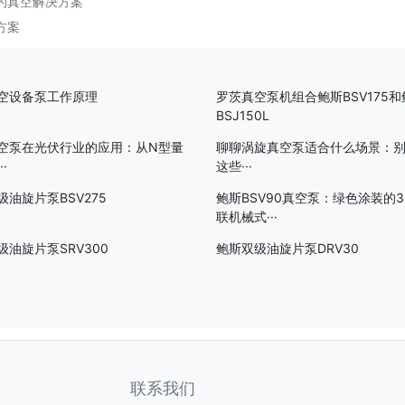
定的真空解决方案
方案
空设备泵工作原理
罗茨真空泵机组合鲍斯BSV175和
BSJ150L
空泵在光伏行业的应用：从N型量
聊聊涡旋真空泵适合什么场景：
·
这些···
级油旋片泵BSV275
鲍斯BSV90真空泵：绿色涂装的3
联机械式···
级油旋片泵SRV300
鲍斯双级油旋片泵DRV30
联系我们