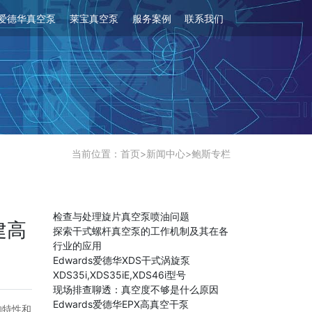
爱德华真空泵
莱宝真空泵
服务案例
联系我们
当前位置：
首页
>
新闻中心
>
鲍斯专栏
检查与处理旋片真空泵喷油问题
建高
探索干式螺杆真空泵的工作机制及其在各
行业的应用
Edwards爱德华XDS干式涡旋泵
XDS35i,XDS35iE,XDS46i型号
现场排查聊透：真空度不够是什么原因
Edwards爱德华EPX高真空干泵
的特性和