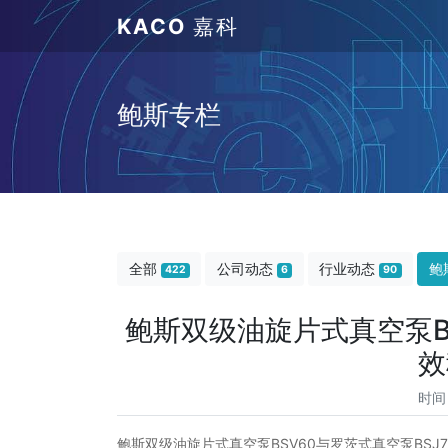
KACO
嘉科
鲍斯专栏
全部
公司动态
行业动态
鲍
422
6
90
鲍斯双级油旋片式真空泵BS
效
时间
鲍斯双级油旋片式真空泵BSV60与罗茨式真空泵BS