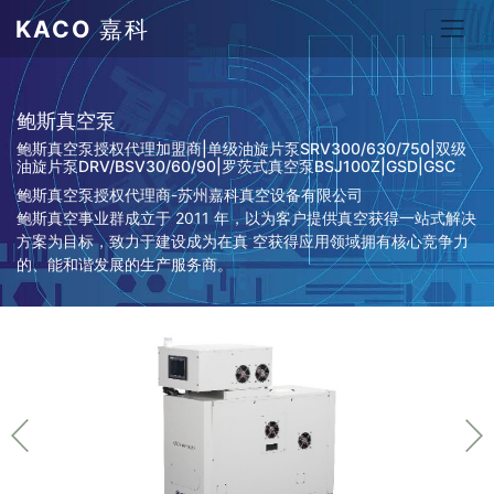
KACO
嘉科
鲍斯真空泵
鲍斯真空泵授权代理加盟商|单级油旋片泵SRV300/630/750|双级
油旋片泵DRV/BSV30/60/90|罗茨式真空泵BSJ100Z|GSD|GSC
鲍斯真空泵授权代理商-苏州嘉科真空设备有限公司
鲍斯真空事业群成立于 2011 年，以为客户提供真空获得一站式解决
方案为目标，致力于建设成为在真 空获得应用领域拥有核心竞争力
的、能和谐发展的生产服务商。