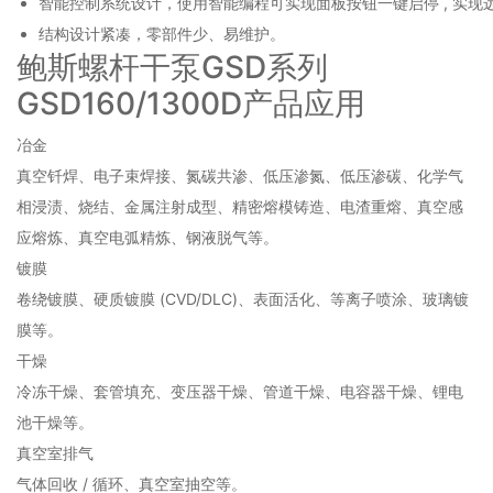
智能控制系统设计，使用智能编程可实现面板按钮一键启停 , 实现
结构设计紧凑，零部件少、易维护。
鲍斯螺杆干泵GSD系列
GSD160/1300D产品应用
冶金
真空钎焊、电子束焊接、氮碳共渗、低压渗氮、低压渗碳、化学气
相浸渍、烧结、金属注射成型、精密熔模铸造、电渣重熔、真空感
应熔炼、真空电弧精炼、钢液脱气等。
镀膜
卷绕镀膜、硬质镀膜 (CVD/DLC)、表面活化、等离子喷涂、玻璃镀
膜等。
干燥
冷冻干燥、套管填充、变压器干燥、管道干燥、电容器干燥、锂电
池干燥等。
真空室排气
气体回收 / 循环、真空室抽空等。