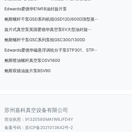
Edwards爱德华E1M18油封旋片泵
鲍斯螺杆干泵GSD系列机组GSD120/600D[B型基···
旋片式真空泵英国爱德华真空泵EV大型油封旋···
鲍斯螺杆干泵GSC系列泵组GSC300/1300D
Edwards爱德华磁悬浮涡轮分子泵STP301、STP···
鲍斯喷油螺杆真空泵OSV1600
鲍斯双级油旋片泵BSV90
苏州嘉科真空设备有限公司
营业执照：91320585MA1W6JFD4Y
备案号码：
苏ICP备2021013642号-2