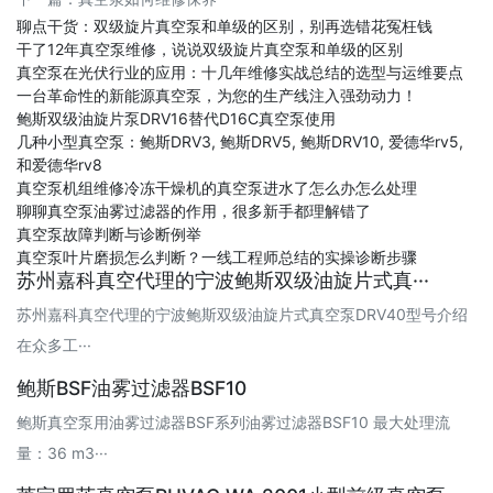
聊点干货：双级旋片真空泵和单级的区别，别再选错花冤枉钱
干了12年真空泵维修，说说双级旋片真空泵和单级的区别
真空泵在光伏行业的应用：十几年维修实战总结的选型与运维要点
一台革命性的新能源真空泵，为您的生产线注入强劲动力！
鲍斯双级油旋片泵DRV16替代D16C真空泵使用
几种小型真空泵：鲍斯DRV3, 鲍斯DRV5, 鲍斯DRV10, 爱德华rv5,
和爱德华rv8
真空泵机组维修冷冻干燥机的真空泵进水了怎么办怎么处理
聊聊真空泵油雾过滤器的作用，很多新手都理解错了
真空泵故障判断与诊断例举
真空泵叶片磨损怎么判断？一线工程师总结的实操诊断步骤
苏州嘉科真空代理的宁波鲍斯双级油旋片式真···
苏州嘉科真空代理的宁波鲍斯双级油旋片式真空泵DRV40型号介绍
在众多工···
鲍斯BSF油雾过滤器BSF10
鲍斯真空泵用油雾过滤器BSF系列油雾过滤器BSF10 最大处理流
量：36 m3···