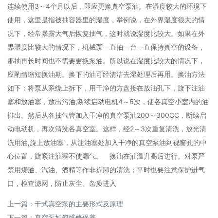
连续使用3～4个月以后，即应更换真空泵油。在湿度较大的环境下
使用，这里是指被抽容器里的湿度，举例说，在外界湿度很大的情
况下，经常暴露大气后恢复抽气，这时就说湿度比较大。如果在外
界湿度比较大的情况下，机械泵一直抽一台一直保持真空的设备，
那抽再长时间也不需要更换泵油。所以说在湿度比较大的情况下，
应酌情缩短换油期。换下的油可经清洁去湿处理后再用。换油方法
如下：将泵从系统上拆下，用干净的方盘接在放油孔下，旋下注油
塞和放油塞，放出污油,断续启动电机4～6次，使各真空小室内的油
排出。然后从各抽气管加入干净的真空泵油200～300CC，断续启
动电动机，再次清洗各真空室。这样，经2～3次重复清洗，放光清
洗用油,旋上放油塞，从注油塞处加入干净的真空泵油到视窗孔的中
心位置，旋紧注油塞不使漏气。 换油在油温升高后进行。对泵严
禁用煤油、汽油、酒精等作非拆卸的清洗；平时也要注意保护进气
口，检查滤网，防止灰尘、杂质进入
上一篇：
干式真空泵的主要形式及原理
下一篇：
真空泵如何维修保养