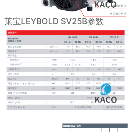
莱宝LEYBOLD SV25B参数