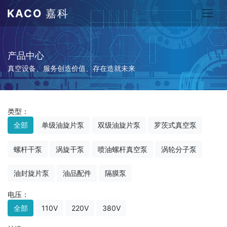
KACO
嘉科
产品中心
真空设备、服务创造价值、存在造就未来
类型：
全部
单级油旋片泵
双级油旋片泵
罗茨式真空泵
螺杆干泵
涡旋干泵
喷油螺杆真空泵
涡轮分子泵
油封旋片泵
油品配件
隔膜泵
电压：
全部
110V
220V
380V