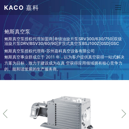
KACO
嘉科
鲍斯真空泵
鲍斯真空泵授权代理加盟商|单级油旋片泵SRV300/630/750|双级
油旋片泵DRV/BSV30/60/90|罗茨式真空泵BSJ100Z|GSD|GSC
鲍斯真空泵授权代理商-苏州嘉科真空设备有限公司
鲍斯真空事业群成立于 2011 年，以为客户提供真空获得一站式解决
方案为目标，致力于建设成为在真 空获得应用领域拥有核心竞争力
的、能和谐发展的生产服务商。