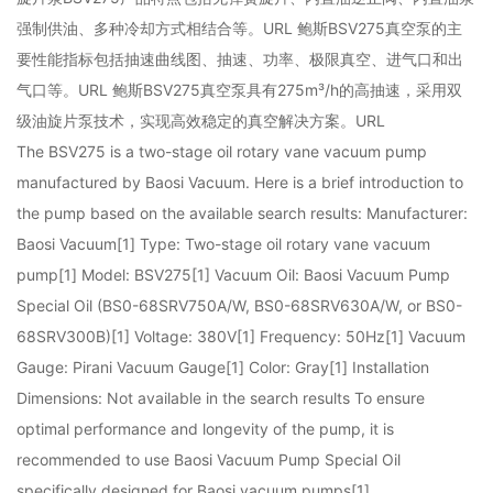
强制供油、多种冷却方式相结合等。URL 鲍斯BSV275真空泵的主
要性能指标包括抽速曲线图、抽速、功率、极限真空、进气口和出
气口等。URL 鲍斯BSV275真空泵具有275m³/h的高抽速，采用双
级油旋片泵技术，实现高效稳定的真空解决方案。URL
The BSV275 is a two-stage oil rotary vane vacuum pump
manufactured by Baosi Vacuum. Here is a brief introduction to
the pump based on the available search results: Manufacturer:
Baosi Vacuum[1] Type: Two-stage oil rotary vane vacuum
pump[1] Model: BSV275[1] Vacuum Oil: Baosi Vacuum Pump
Special Oil (BS0-68SRV750A/W, BS0-68SRV630A/W, or BS0-
68SRV300B)[1] Voltage: 380V[1] Frequency: 50Hz[1] Vacuum
Gauge: Pirani Vacuum Gauge[1] Color: Gray[1] Installation
Dimensions: Not available in the search results To ensure
optimal performance and longevity of the pump, it is
recommended to use Baosi Vacuum Pump Special Oil
specifically designed for Baosi vacuum pumps[1].