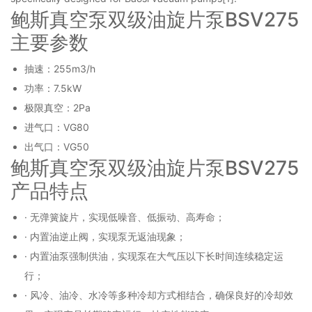
鲍斯真空泵双级油旋片泵BSV275
主要参数
抽速：255m3/h
功率：7.5kW
极限真空：2Pa
进气口：VG80
出气口：VG50
鲍斯真空泵双级油旋片泵BSV275
产品特点
· 无弹簧旋片，实现低噪音、低振动、高寿命；
· 内置油逆止阀，实现泵无返油现象；
· 内置油泵强制供油，实现泵在大气压以下长时间连续稳定运
行；
· 风冷、油冷、水冷等多种冷却方式相结合，确保良好的冷却效