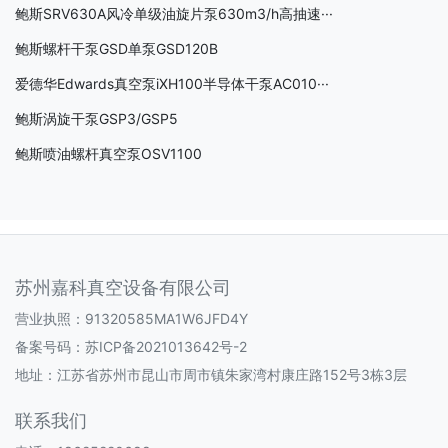
鲍斯SRV630A风冷单级油旋片泵630m3/h高抽速···
鲍斯螺杆干泵GSD单泵GSD120B
爱德华Edwards真空泵iXH100半导体干泵AC010···
鲍斯涡旋干泵GSP3/GSP5
鲍斯喷油螺杆真空泵OSV1100
苏州嘉科真空设备有限公司
营业执照：91320585MA1W6JFD4Y
备案号码：
苏ICP备2021013642号-2
地址：江苏省苏州市昆山市周市镇朱家湾村康庄路152号3栋3层
联系我们