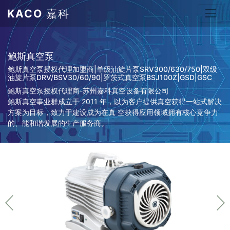
KACO
嘉科
鲍斯真空泵
鲍斯真空泵授权代理加盟商|单级油旋片泵SRV300/630/750|双级
油旋片泵DRV/BSV30/60/90|罗茨式真空泵BSJ100Z|GSD|GSC
鲍斯真空泵授权代理商-苏州嘉科真空设备有限公司
鲍斯真空事业群成立于 2011 年，以为客户提供真空获得一站式解决
方案为目标，致力于建设成为在真 空获得应用领域拥有核心竞争力
的、能和谐发展的生产服务商。