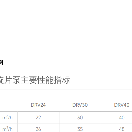
油旋片泵主要性能指标