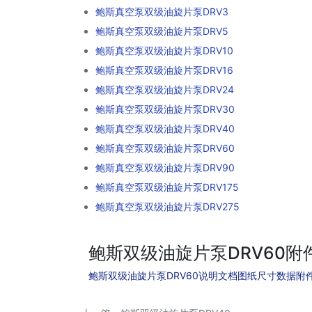
鲍斯真空泵双级油旋片泵DRV3
鲍斯真空泵双级油旋片泵DRV5
鲍斯真空泵双级油旋片泵DRV10
鲍斯真空泵双级油旋片泵DRV16
鲍斯真空泵双级油旋片泵DRV24
鲍斯真空泵双级油旋片泵DRV30
鲍斯真空泵双级油旋片泵DRV40
鲍斯真空泵双级油旋片泵DRV60
鲍斯真空泵双级油旋片泵DRV90
鲍斯真空泵双级油旋片泵DRV175
鲍斯真空泵双级油旋片泵DRV275
鲍斯双级油旋片泵DRV60附
鲍斯双级油旋片泵DRV60说明文档图纸尺寸数据附