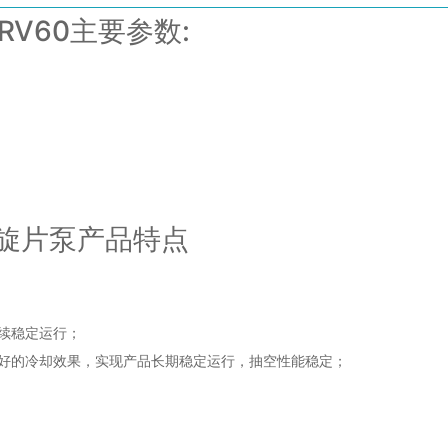
V60主要参数:
油旋片泵产品特点
续稳定运行；
好的冷却效果，实现产品长期稳定运行，抽空性能稳定；