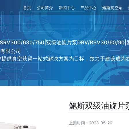
首页
公司简介
新闻中心
产品中心
鲍斯真空泵
0/630/750|双级油旋片泵DRV/BSV30/60/90|罗
备有限公司
为客户提供真空获得一站式解决方案为目标，致力于建设成为
鲍斯双级油旋片泵
上架时间：2023-05-26