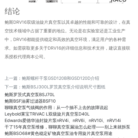
结论
鲍斯DRV16双级油旋片真空泵以其卓越的性能和可靠的设计，在真
空技术领域中占据了重要的地位。无论是在实验室还是工业生产
中，DRV16都能提供稳定和高效的真空环境，满足用户的各种需
求。如需获取更多关于DRV16的详细信息和技术支持，建议直接联
系授权代理商本公司。
上一篇：
鲍斯螺杆干泵GSD120B和GSD120D介绍
下一篇：
鲍斯BSJ300L罗茨真空泵介绍说明尺寸图纸
鲍斯罗茨式真空泵BSJ70L
鲍斯BSF油雾过滤器BSF10
聊聊真空泵气镇阀的作用：从一个抽不上去的故障说起
Leybold莱宝TRIVAC L双级旋片真空泵D40L
Edwards爱德华油封旋片泵nRV4i、nRV6i、nRV10i、nRV14i
干了15年真空泵维修，聊聊真空泵漏油怎么处理——别上来就拆泵
鲍斯BSO68#黄色稳定矿物真空泵油专用旋片真空泵用途