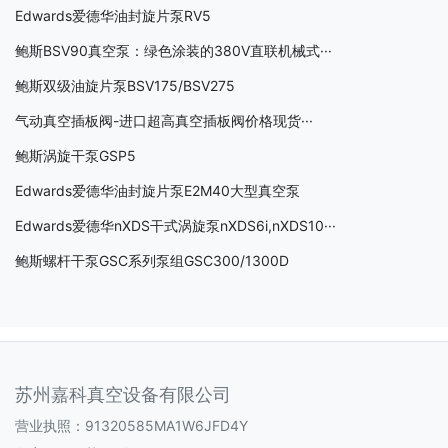
Edwards爱德华油封旋片泵RV5
鲍斯BSV90真空泵：绿色涂装的380V直联机械式···
鲍斯双级油旋片泵BSV175/BSV275
气动真空插板阀-进口超高真空插板阀价格现货···
鲍斯涡旋干泵GSP5
Edwards爱德华油封旋片泵E2M40大型真空泵
Edwards爱德华nXDS干式涡旋泵nXDS6i,nXDS10···
鲍斯螺杆干泵GSC系列泵组GSC300/1300D
苏州嘉科真空设备有限公司
营业执照：91320585MA1W6JFD4Y