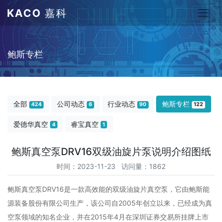
KACO
嘉科
鲍斯专栏
全部
公司动态
行业动态
鲍斯专栏
424
6
90
122
爱德华真空
睿宝真空
4
1
鲍斯真空泵DRV16双级油旋片泵说明介绍图纸
时间：2023-11-23 访问量：1862
鲍斯真空泵DRV16是一款高效能的双级油旋片真空泵，它由鲍斯能
源装备股份有限公司生产，该公司自2005年创立以来，已经成为真
空泵领域的知名企业，并在2015年4月在深圳证券交易所挂牌上市