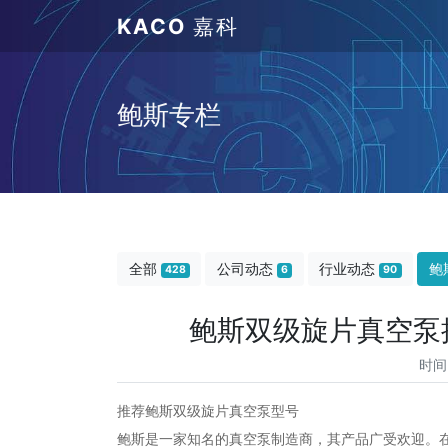
KACO
嘉科
鲍斯专栏
全部
公司动态
行业动态
鲍
428
6
90
鲍斯双级旋片真空泵推荐
时间
推荐鲍斯双级旋片真空泵型号
鲍斯是一家知名的真空泵制造商，其产品广受欢迎。