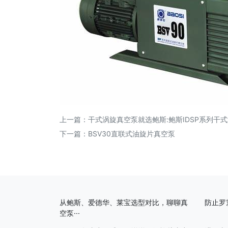
上一篇：
干式涡旋真空泵就选鲍斯:鲍斯IDSP系列干
下一篇：
BSV30直联式油旋片真空泵
从鲍斯、爱德华、莱宝选型对比，聊聊真
防止罗
空泵···