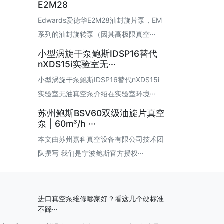
E2M28
Edwards爱德华E2M28油封旋片泵，EM
系列的油封旋转泵（因其高极限真空···
小型涡旋干泵鲍斯IDSP16替代
nXDS15i实验室无···
小型涡旋干泵鲍斯IDSP16替代nXDS15i
实验室无油真空泵介绍在实验室环境···
苏州鲍斯BSV60双级油旋片真空
泵 | 60m³/h ···
本文由苏州嘉科真空设备有限公司技术团
队撰写 我们是宁波鲍斯官方授权···
进口真空泵维修哪家好？看这几个硬标准
不踩···