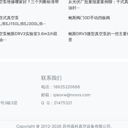
空泵维修哪家好？三个判断标准帮
从光伏厂批量报废案例聊：干式
油封···
茨式真空泵
鲍斯阀门GD手动挡板阀
/BSJ150L/BSJ300L/B···
泵鲍斯DRV3实验室3.6m3/h双
鲍斯DRV3微型真空泵的一些主要
···
景
联系我们
电话：18625220688
邮箱：qiaoxw@nvsvs.com
号3栋3层
Q Q：21475321
Copyright © 2012-2026 苏州嘉科真空设备有限公司.