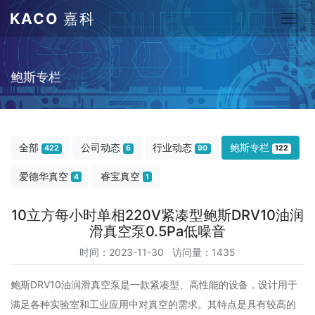
KACO
嘉科
鲍斯专栏
全部
公司动态
行业动态
鲍斯专栏
422
6
90
122
爱德华真空
睿宝真空
4
1
10立方每小时单相220V紧凑型鲍斯DRV10油润
滑真空泵0.5Pa低噪音
时间：2023-11-30 访问量：1435
鲍斯DRV10油润滑真空泵是一款紧凑型、高性能的设备，设计用于
满足各种实验室和工业应用中对真空的需求。其特点是具有较高的