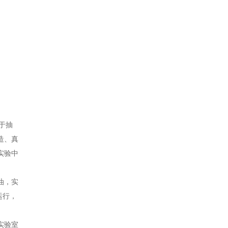
于抽
造、真
实验中
油，实
运行，
实验室