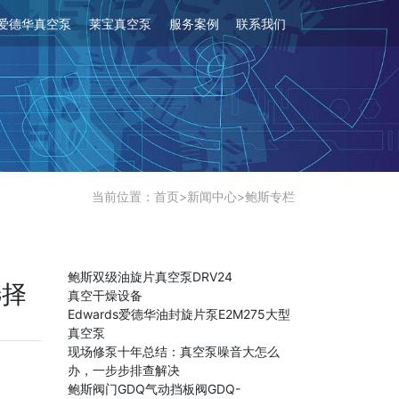
爱德华真空泵
莱宝真空泵
服务案例
联系我们
当前位置：
首页
>
新闻中心
>
鲍斯专栏
鲍斯双级油旋片真空泵DRV24
选择
真空干燥设备
Edwards爱德华油封旋片泵E2M275大型
真空泵
现场修泵十年总结：真空泵噪音大怎么
办，一步步排查解决
鲍斯阀门GDQ气动挡板阀GDQ-