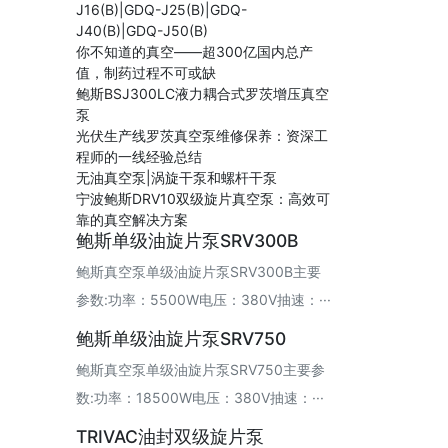
J16(B)|GDQ-J25(B)|GDQ-
J40(B)|GDQ-J50(B)
你不知道的真空——超300亿国内总产
值，制药过程不可或缺
鲍斯BSJ300LC液力耦合式罗茨增压真空
泵
光伏生产线罗茨真空泵维修保养：资深工
程师的一线经验总结
无油真空泵|涡旋干泵和螺杆干泵
宁波鲍斯DRV10双级旋片真空泵：高效可
靠的真空解决方案
鲍斯单级油旋片泵SRV300B
鲍斯真空泵单级油旋片泵SRV300B主要
参数:功率：5500W电压：380V抽速：···
鲍斯单级油旋片泵SRV750
鲍斯真空泵单级油旋片泵SRV750主要参
数:功率：18500W电压：380V抽速：···
TRIVAC油封双级旋片泵