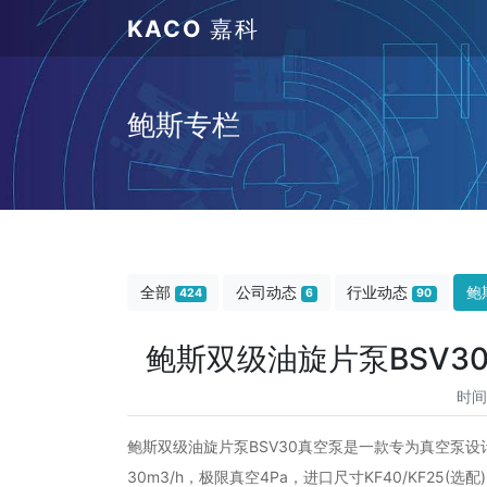
KACO
嘉科
鲍斯专栏
全部
公司动态
行业动态
鲍
424
6
90
鲍斯双级油旋片泵BSV
时间
鲍斯双级油旋片泵BSV30真空泵是一款专为真空泵设计
30m3/h，极限真空4Pa，进口尺寸KF40/KF25(选配