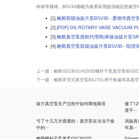
科研等领域，BSV30都能为各类应用提供稳定的真
[1].
鲍斯双级油旋片泵BSV30 - 爱德华真空
[2].
[PDF] OIL ROTARY VANE VACUU
[3].
鲍斯真空泵授权代理商|单级油旋片泵SRV30
[4].
鲍斯真空泵双级油旋片泵BSV30 - 阳
上一篇：
鲍斯GSC800/4200D螺杆干泵真空泵组
下一篇：
鲍斯罗茨式真空泵BSJ70L用于检漏等高真
旋片真空泵生产过程中如何降低噪音
修了1
度不···
亏了十几万才摸透的：真空泵在冷冻干燥
涡旋真
中的···
年真···
鲍斯螺杆干泵单泵GSC800D
Edwa