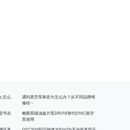
,怎么
遇到真空泵噪音大怎么办？从不同品牌维
修经···
5型号在
鲍斯双级油旋片泵DRV16替代D16C真空
泵使用
械增压真
GSC300B[D]抽速300m³/h无油超真空干