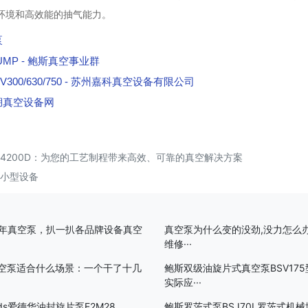
空环境和高效能的抽气能力。
泵
M PUMP - 鲍斯真空事业群
0/630/750 - 苏州嘉科真空设备有限公司
澄湖真空设备网
GSC4200D：为您的工艺制程带来高效、可靠的真空解决方案
空小型设备
2年真空泵，扒一扒各品牌设备真空
真空泵为什么变的没劲,没力怎么办
维修···
空泵适合什么场景：一个干了十几
鲍斯双级油旋片式真空泵BSV17
实际应···
rds爱德华油封旋片泵E2M28
鲍斯罗茨式泵BSJ70L罗茨式机