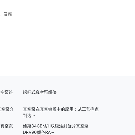
、及腐
真空泵维
螺杆式真空泵维修
真空泵介
真空泵在真空镀膜中的应用：从工艺痛点
到选···
式真空泵
鲍斯84CBM/H双级油封旋片真空泵
DRV90颜色RA···