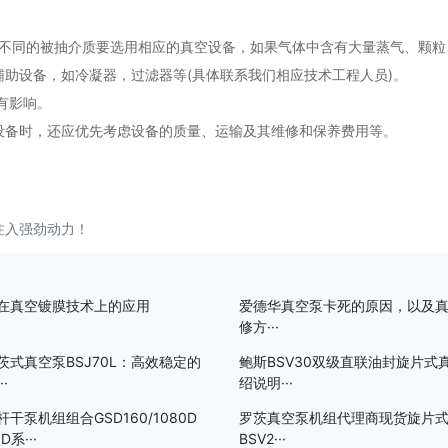
同的被抽介质要选用相应的真空设备，如果气体中含有大量蒸气、颗粒
助设备，如冷凝器，过滤器等(具体联系我们相应技术工程人员)。
有影响。
备时，还应优先考虑设备的质量、运输及其维修和保养费用等。
注入强劲动力！
在真空镀膜技术上的应用
爱德华真空泵卡死的原因，以及
修方···
茨式真空泵BSJ70L：高效稳定的
鲍斯BSV30双级直联油封旋片式
·
绍说明···
干泵机组组合GSD160/1080D
罗茨真空泵机组代理商现货旋片
D系···
BSV2···