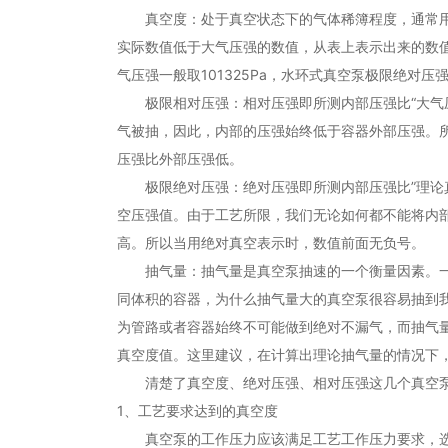
真空度：处于真空状态下的气体稀簿程度，通常用
实际数值低于大气压强的数值，从表上表示出来的数值
气压强一般取101325Pa，水环式真空泵极限绝对压强
极限相对压强：相对压强即所测内部压强比“大气压
气被抽，因此，内部的压强始终低于容器外部压强。
压强比外部压强低。
极限绝对压强：绝对压强即所测内部压强比”理论真空
空压强值。由于工艺所限，我们无论如何都不能将内部
高。所以当用绝对真空表示时，数值前面无负号。
抽气量：抽气量是真空泵抽速的一个衡量因素。一般单
同体积的容器，为什么抽气量大的真空泵很容易抽到
为管路或者容器始终不可能做到绝对不漏气，而抽气
真空度值。这里建议，在计算出理论抽气量的情况下
清楚了真空度、绝对压强、相对压强这几个真空泵
1、工艺要求达到的真空度
真空泵的工作压力应该满足工艺工作压力要求，选型