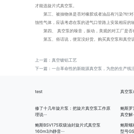
才能选旋片式真空泵。
第三、被抽物体是否对橡胶或者油品有污染?针对不
蚀性气体，应该考虑在泵的进气口管路上安装相应的辅
第四、 真空泵的噪音，振动，美观的对工厂是否
第五、俗话说，便宜没好货。购买真空泵和真空设
上一篇：
真空镀铝工艺
下一篇：
一台革命性的新能源真空泵，为您的生产线
test
真空泵
修了十几年旋片泵：把旋片真空泵工作原
鲍斯罗
理说···
真空解··
鲍斯BSV175双级油封旋片式真空泵
鲍斯螺杆
160m3/h静音···
型号GS