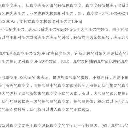
真空度表示。从真空表所读得的数值称真空度。真空度数值是表示出系
又称为表压强，业界也称为极限相对压强，即： 真空度=大气压强-绝对
3300Pa；旋片式真空泵极限绝对压强约10Pa)
”低多少压强。表示出系统压强实际数值低于大气压强的数值。由于容
所以当用相对压强或者表压强表示的时候，数值前面必须带负号，表示容
(理论真空压强值为0Pa)”高多少压强。它所比较的对象为理论状态的
压强抽到绝对真空0Pa这个数值，因此，真空泵所抽的真空值比理论真
位用L/S和m³/h来表示。是弥补漏气率的参数。不难理解，理论下
我们所需的真空度，而抽气量小的真空泵很慢甚至无法抽到我们想要的真空
量大的弥补了漏气所带来的真空度下降的因素，所以，大气量的很容易抽
，我们尽量选择高一级的抽气量的真空泵。抽气量具体计算公式以下会介
的基础参数后，我们就可以进入真空泵的正式选型。
时真空度要高于真空设备真空度的半个到一个数量级。(如：真空工艺