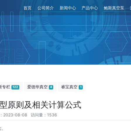
首页
公司简介
新闻中心
产品中心
鲍斯真空泵
斯专栏
爱德华真空
睿宝真空
122
4
1
型原则及相关计算公式
2023-08-08 访问量：1536
念。